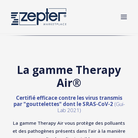
THERAPY AIR® SMART
THERAPY AIR® ION
La gamme Therapy
THERAPY AIR® MYIONZ
Air®
NOS TECHNOLOGIES BREVETÉES
FAQ
Certifié efficace contre les virus transmis
par "gouttelettes" dont le SRAS-CoV-2
(Gui-
Lab 2021)
La gamme Therapy Air vous protège des polluants
et des pathogènes présents dans l’air à la manière